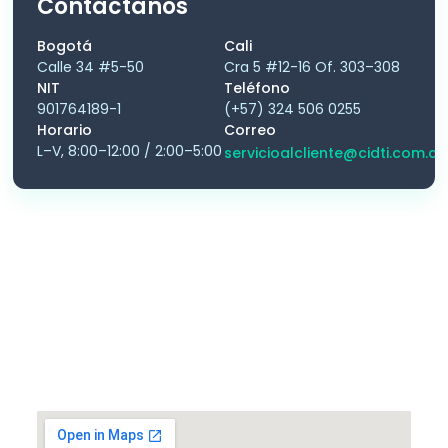
Contáctanos
Bogotá
Cali
Calle 34 #5-50
Cra 5 #12-16 Of. 303–308
NIT
Teléfono
901764189-1
(+57) 324 506 0255
Horario
Correo
L–V, 8:00–12:00 / 2:00–5:00
servicioalcliente@cidti.com.co
Santiago de Cali